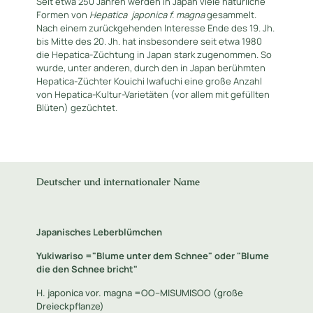
Seit etwa 250 Jahren werden in Japan viele natürliche
Formen von
Hepatica
japonica f. magna
gesammelt.
Nach einem zurückgehenden Interesse Ende des 19. Jh.
bis Mitte des 20. Jh. hat insbesondere seit etwa 1980
die Hepatica-Züchtung in Japan stark zugenommen. So
wurde, unter anderen, durch den in Japan berühmten
Hepatica-Züchter Kouichi Iwafuchi eine große Anzahl
von Hepatica-Kultur-Varietäten (vor allem mit gefüllten
Blüten) gezüchtet.
Deutscher und internationaler Name
Japanisches Leberblümchen
Yukiwariso ="Blume unter dem Schnee" oder "Blume
die den Schnee bricht"
H. japonica vor. magna =OO--MISUMISOO (große
Dreieckpflanze)