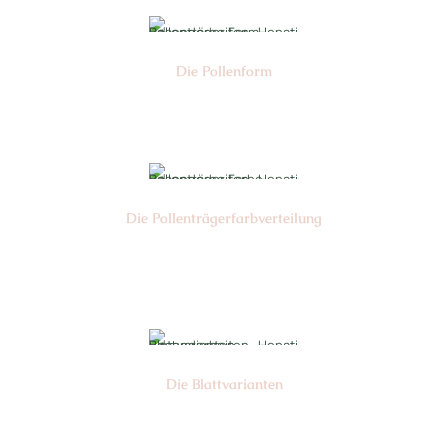
Die Pollen­form
Nr:
Die Pollen­trägerfarb­verteilung
Nr:
Die Blattvarianten
Nr: 6