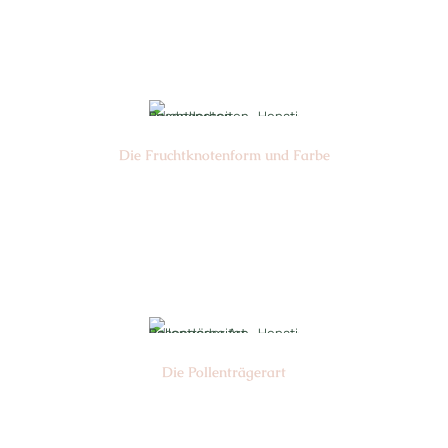
Ø cm: 3-4
Die Frucht­knotenform und Farbe
Nr:
Farbe:
Die Pollen­trägerart
Nr: