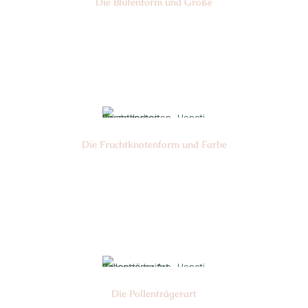
Die Blüten­form und Größe
Nr: 22
Ø cm: 3-4
Die Frucht­knotenform und Farbe
Nr:
Farbe:
Die Pollen­trägerart