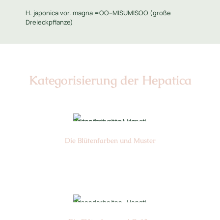
H. japonica vor. magna =OO--MISUMISOO (große
Dreieckpflanze)
Kategorisierung der Hepatica
Die Blüten­farben und Muster
Nr: 11