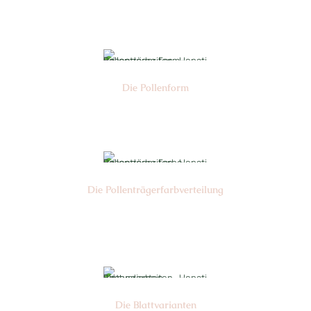
Nr:
Die Pollen­form
Nr:
Die Pollen­trägerfarb­verteilung
Nr:
Die Blattvarianten