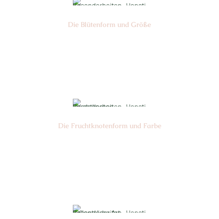
Die Blüten­form und Größe
Nr: 14
Ø cm: 3-4
Die Frucht­knotenform und Farbe
Nr: 3
Farbe: gelb grün