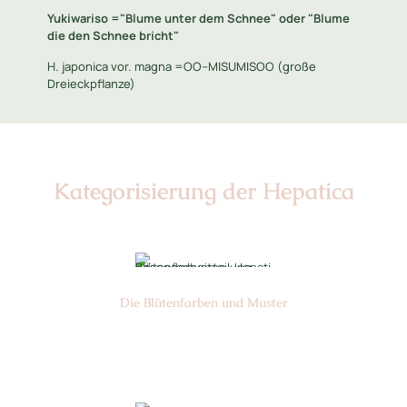
Yukiwariso ="Blume unter dem Schnee" oder "Blume
die den Schnee bricht"
H. japonica vor. magna =OO--MISUMISOO (große
Dreieckpflanze)
Kategorisierung der Hepatica
Die Blüten­farben und Muster
Nr: 5