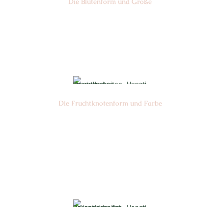
Die Blüten­form und Größe
Nr: 17
Ø cm: 3-4
Die Frucht­knotenform und Farbe
Nr: 1
Farbe: grün