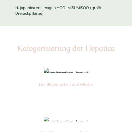
H. japonica vor. magna =OO--MISUMISOO (große
Dreieckpflanze)
Kategorisierung der Hepatica
Die Blüten­farben und Muster
Nr: 4