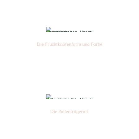
Ø cm: 3-4
Die Frucht­knotenform und Farbe
Nr: 3
Farbe: grün
Die Pollen­trägerart
Nr: