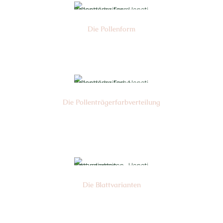
Die Pollen­form
Nr:
Die Pollen­trägerfarb­verteilung
Nr:
Die Blattvarianten
Nr: 6