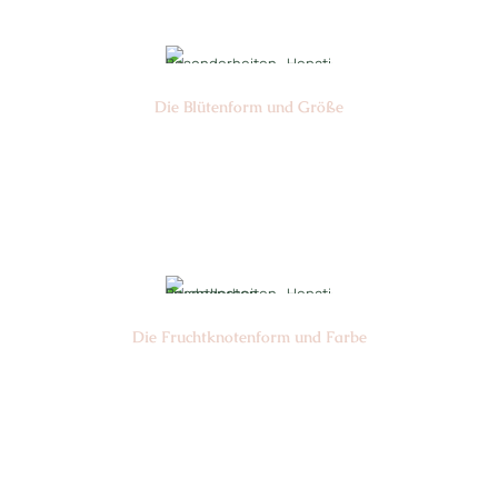
Die Blüten­form und Größe
Nr: 15
Ø cm: 3-4
Die Frucht­knotenform und Farbe
Nr: 2
Farbe: grün