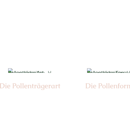
Nr: 22
Nr: 11
Ø cm: 3-4
Die Pollen­trägerart
Die Pollen­for
Nr:
Nr: