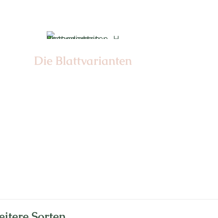
Die Blattvarianten
Nr: 12
itere Sorten