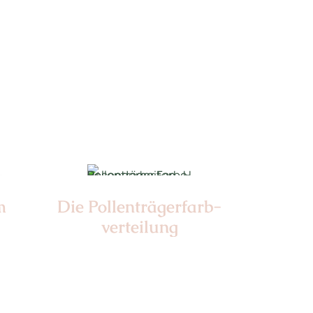
Nr:
Farbe:
m
Die Pollen­trägerfarb­
verteilung
Nr: