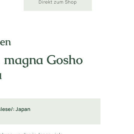
Direkt zum Shop
nen
r. magna Gosho
a
lese/: Japan