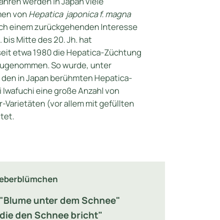
ahren werden in Japan viele
men von
Hepatica
japonica f. magna
ch einem zurückgehenden Interesse
 bis Mitte des 20. Jh. hat
eit etwa 1980 die Hepatica-Züchtung
 zugenommen. So wurde, unter
 den in Japan berühmten Hepatica-
 Iwafuchi eine große Anzahl von
-Varietäten (vor allem mit gefüllten
tet.
Leberblümchen
="Blume unter dem Schnee"
die den Schnee bricht"