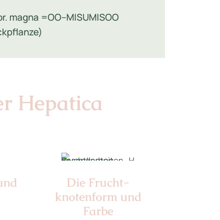
vor. magna =OO--MISUMISOO
ckpflanze)
er Hepatica
 und
Die Frucht­
knotenform und
Farbe