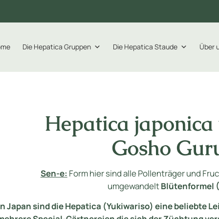
ome
Die Hepatica Gruppen
Die Hepatica Staude
Über 
Hepatica japonica
Gosho Gu
Sen-e:
Form hier sind alle Pollenträger und Fr
umgewandelt
Blütenformel 
In Japan sind die Hepatica (Yukiwariso) eine beliebte L
mehrere Special-Gärtnereien die sich der Züchtung ver