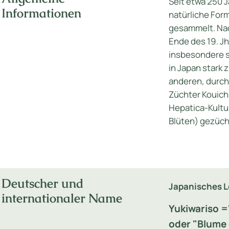
Seit etwa 250 J
Informationen
natürliche For
gesammelt. Na
Ende des 19. Jh.
insbesondere s
in Japan stark
anderen, durch
Züchter Kouichi
Hepatica-Kultur
Blüten) gezüch
Deutscher und
Japanisches 
internationaler Name
Yukiwariso 
oder "Blume 