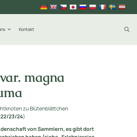
uns
Kontakt
 var. magna
ruma
uchtknoten zu Blütenblättchen
(22/23/24
)
eidenschaft von Sammlern, es gibt dort
schrieben haben (siehe „Erlebnisreise