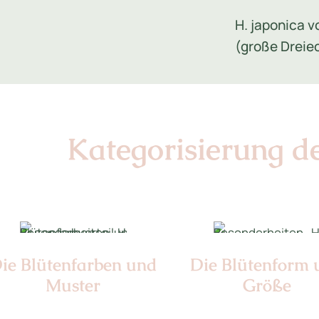
H. japonica 
(große Dreie
Kategorisierung d
ie Blüten­farben und
Die Blüten­form
Muster
Größe