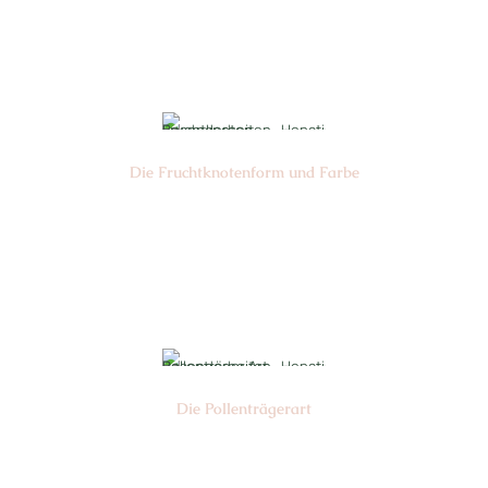
Ø cm: 3-4
Die Frucht­knotenform und Farbe
Nr: 3
Farbe: grün
Die Pollen­trägerart
Nr: 2