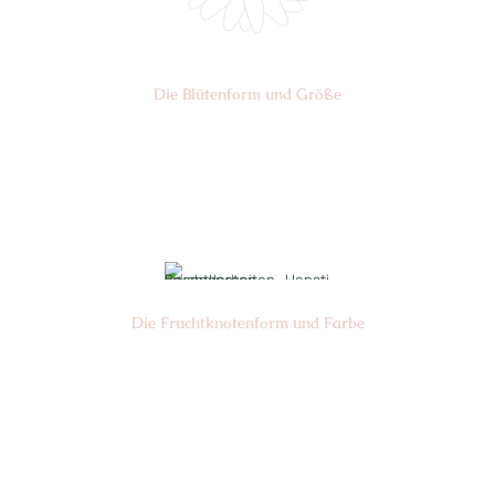
Die Blüten­form und Größe
Nr: 17
Ø cm: 3-4
Die Frucht­knotenform und Farbe
Nr: 2
Farbe: grün gelb