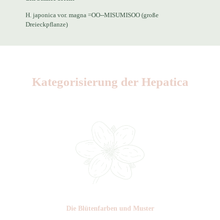
H. japonica vor. magna =OO--MISUMISOO (große
Dreieckpflanze)
Kategorisierung der Hepatica
Die Blüten­farben und Muster