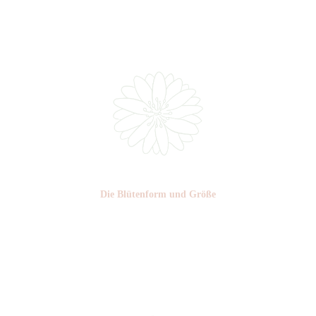
Nr: 0
Die Blüten­form und Größe
Nr: 9
Ø cm: 3-4