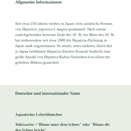
Allgemeine Informationen
Seit etwa 250 Jahren werden in Japan viele natürliche Formen
von
Hepatica
japonica f. magna
gesammelt. Nach einem
zurückgehenden Interesse Ende des 19. Jh. bis Mitte des 20. Jh.
hat insbesondere seit etwa 1980 die Hepatica-Züchtung in
Japan stark zugenommen. So wurde, unter anderen, durch den
in Japan berühmten Hepatica-Züchter Kouichi Iwafuchi eine
große Anzahl von Hepatica-Kultur-Varietäten (vor allem mit
gefüllten Blüten) gezüchtet.
Deutscher und internationaler Name
Japanisches Leberblümchen
Yukiwariso ="Blume unter dem Schnee" oder "Blume die
den Schnee bricht"