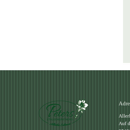
Adre
Aller
Auf d