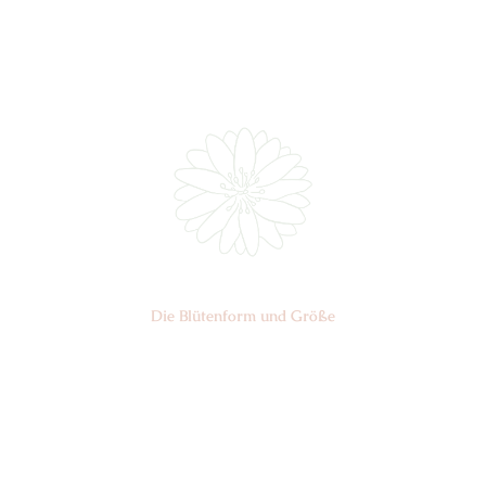
Nr: 0
Die Blüten­form und Größe
Nr:
Sandan
Ø cm: 3-4,5