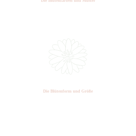
Die Blüten­farben und Muster
Nr: 0
Die Blüten­form und Größe
Nr:
Sandan
Ø cm: 3-4,5