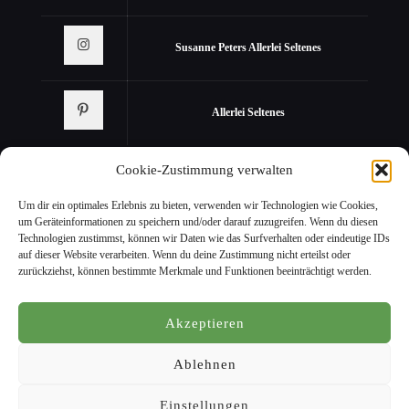
Susanne Peters Allerlei Seltenes
Allerlei Seltenes
Cookie-Zustimmung verwalten
Um dir ein optimales Erlebnis zu bieten, verwenden wir Technologien wie Cookies,
um Geräteinformationen zu speichern und/oder darauf zuzugreifen. Wenn du diesen
Technologien zustimmst, können wir Daten wie das Surfverhalten oder eindeutige IDs
auf dieser Website verarbeiten. Wenn du deine Zustimmung nicht erteilst oder
zurückziehst, können bestimmte Merkmale und Funktionen beeinträchtigt werden.
© 2022 Staudengärtnerei Peters. All Rights Reserved. Design by
KW
Akzeptieren
Ablehnen
Einstellungen