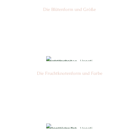
Die Blüten­form und Größe
Nr: Center
Ø cm: 3-4
Die Frucht­knotenform und Farbe
Nr:
Farbe: