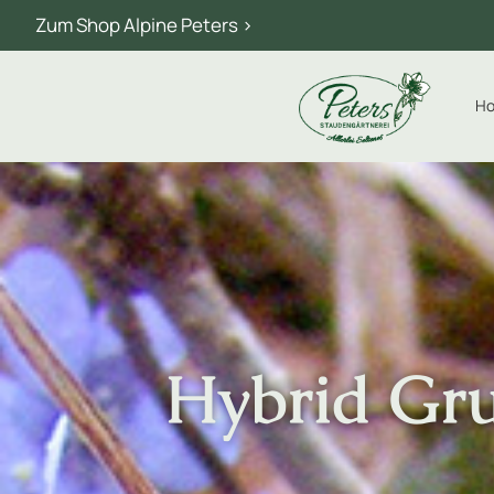
Zum Shop Alpine Peters >
H
Hybrid Gru