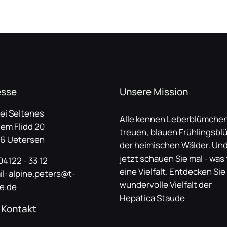
esse
Unsere Mission
lei Seltenes
Alle kennen Leberblümchen
dem Flidd 20
treuen, blauen Frühlingsbl
6 Uetersen
der heimischen Wälder. Un
jetzt schauen Sie mal - was 
 04122 - 33 12
eine Vielfalt. Entdecken Sie
il: alpine.peters@t-
wundervolle Vielfalt der
ne.de
Hepatica Staude
 Kontakt