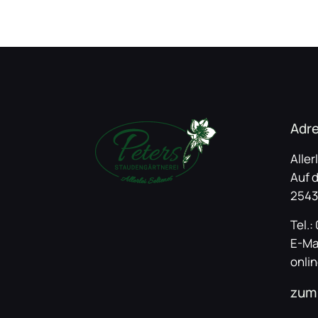
Adr
Aller
Auf 
2543
Tel.:
E-Ma
onli
zum