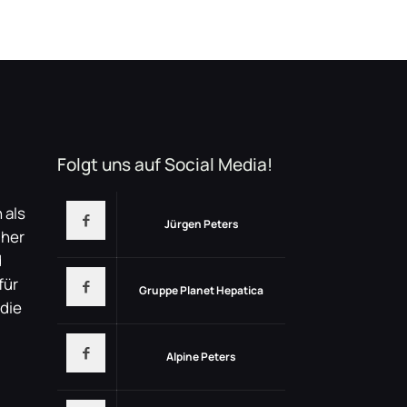
Folgt uns auf Social Media!
 als
Jürgen Peters
üher
d
für
Gruppe Planet Hepatica
 die
Alpine Peters