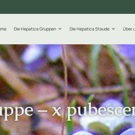
ome
Die Hepatica Gruppen
Die Hepatica Staude
Über 
ppe – x pubesc