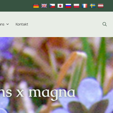
uns
Kontakt
ens x magna