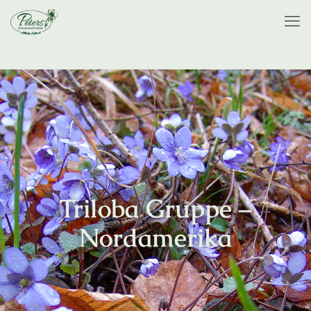
Triloba Gruppe –
Nordamerika