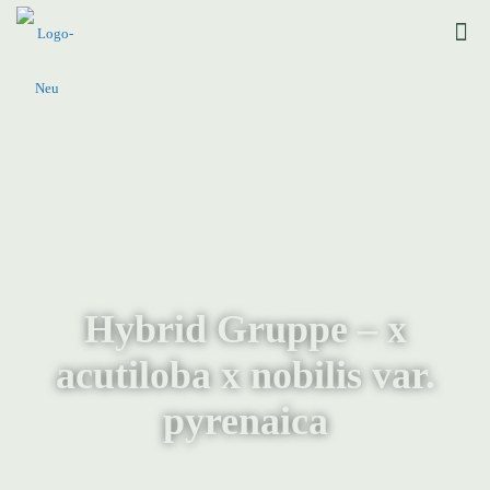
Hybrid Gruppe – x
acutiloba x nobilis var.
pyrenaica